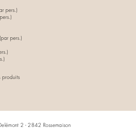
par pers.)
 pers.)
(par pers.)
ers.)
.)
s produits
lémont 2 - 2842 Rossemaison