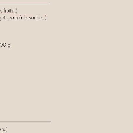
 fruits..)
ot, pain à la vanille..)
 100 g
rs.)