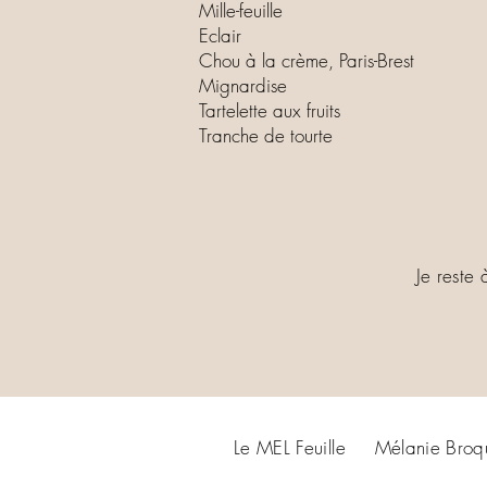
Mille-feuille
Eclair
Chou à la crème, Paris-Brest
Mignardise
Tartelette aux fruits
Tranche de tourte
Je reste 
Le MEL Feuille Mélanie Bro