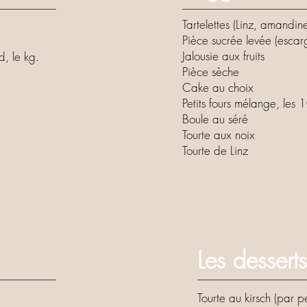
Tartelettes (Linz, amandine,
Pièce sucrée levée (escarg
ne
Jalousie aux fruits
lard, le kg.
Pièce sèche
Cake au choix
 kg
Petits fours mélange, les
Boule au séré
Tourte aux noix
Tourte de Linz
Les desserts
Tourte au kirsch (par pe