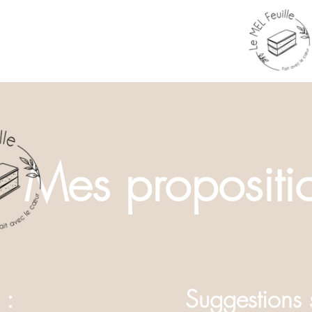
Mes propositi
 :
Suggestions 