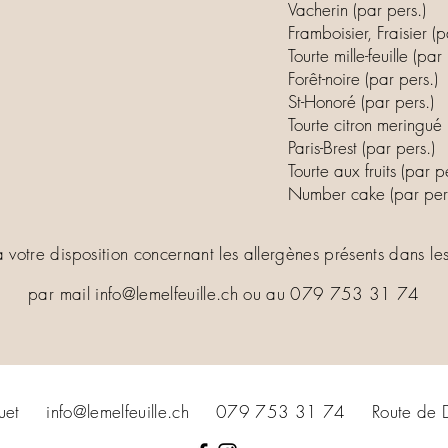
Vacherin (par pers.)
Framboisier, Fraisier (
Tourte mille-feuille (par
Forêt-noire (par pers.)
St-Honoré (par pers.)
Tourte citron meringué 
Paris-Brest (par pers.)
Tourte aux fruits (par p
Number cake (par pers
à votre disposition concernant les allergènes présents dans le
par mail
info@lemelfeuille.ch
ou au 079 753 31 74
quet info@lemelfeuille.ch 079 753 31 74 Route de De